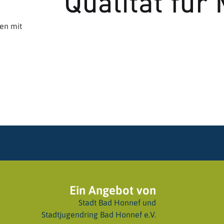
hen mit
Ein Angebot von
Stadt Bad Honnef
und
Stadtjugendring Bad Honnef e.V.