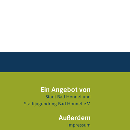
Ein Angebot von
Stadt Bad Honnef
und
Stadtjugendring Bad Honnef e.V.
Außerdem
Impressum