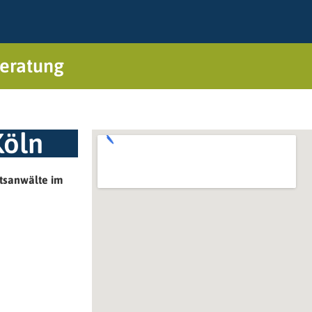
eratung
Köln
tsanwälte im